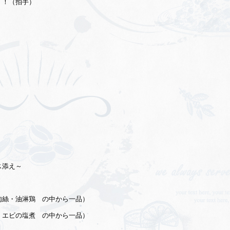
！！（拍手）
ス添え～
肉絲・油淋鶏 の中から一品）
・エビの塩煮 の中から一品）