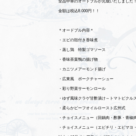
全品中華のオードブルが完成いたしました
金額は税込8.000円！！
＊オードブル内容＊
・エビの殻付き香味煮
・蒸し鶏 特製ゴマソース
・香味茶葉鴨の揚げ物
・カニツメアーモンド揚げ
・広東風 ポークチャーシュー
・彩り野菜サーモンロール
・ゆず風味クラゲ甘酢漬け～トマトピクル
・柔らかビーフオイルロースト広州式
・チョイスメニュー（回鍋肉・酢豚・青椒
・チョイスメニュー（エビチリ・エビマヨ