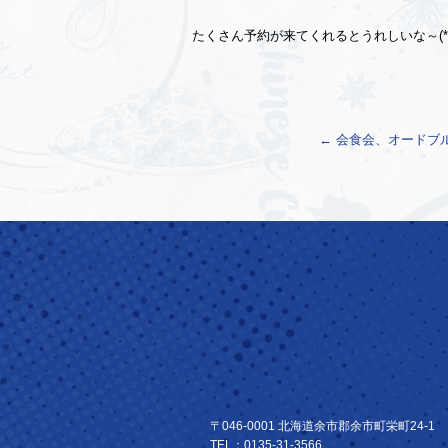
たくさん予約が来てくれるとうれしいな～(*‘∀
←
会食会、オードブ
〒046-0001 北海道余市郡余市町栄町24-1
TEL：0135-31-3566