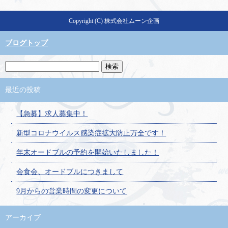
Copyright (C) 株式会社ムーン企画
ブログトップ
最近の投稿
【急募】求人募集中！
新型コロナウイルス感染症拡大防止万全です！
年末オードブルの予約を開始いたしました！
会食会、オードブルにつきまして
9月からの営業時間の変更について
アーカイブ